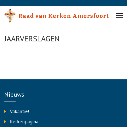
Skip
to
Raad van Kerken Amersfoort
content
(Press
Enter)
JAARVERSLAGEN
Nieuws
Vakantie!
Kerkenpagina