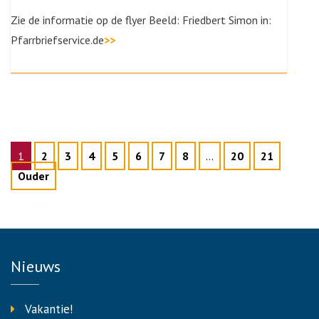
Zie de informatie op de flyer Beeld: Friedbert Simon in:
Pfarrbriefservice.de
>>
1
2
3
4
5
6
7
8
…
20
21
Ouder
Nieuws
Vakantie!