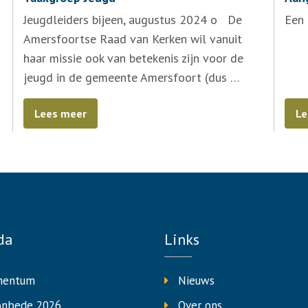
Jeugdleiders bijeen, augustus 2024 o De
Een 
Amersfoortse Raad van Kerken wil vanuit
haar missie ook van betekenis zijn voor de
jeugd in de gemeente Amersfoort (dus …
Lees meer
Le
da
Links
entum
Nieuws
onbede 2026
Over ons