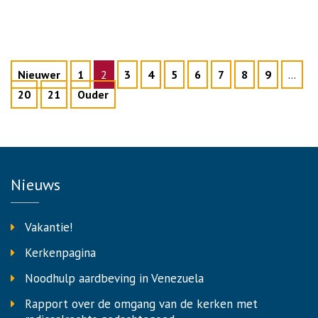
Nieuwer
1
2
3
4
5
6
7
8
9
…
20
21
Ouder
Nieuws
Vakantie!
Kerkenpagina
Noodhulp aardbeving in Venezuela
Rapport over de omgang van de kerken met