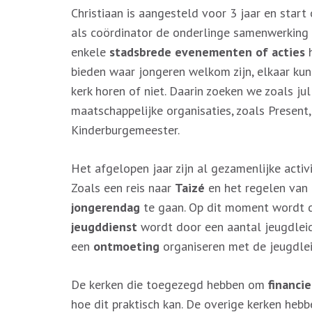
Christiaan is aangesteld voor 3 jaar en start
als coördinator de onderlinge samenwerking 
enkele
stadsbrede evenementen of acties
h
bieden waar jongeren welkom zijn, elkaar kun
kerk horen of niet. Daarin zoeken we zoals j
maatschappelijke organisaties, zoals Presen
Kinderburgemeester.
Het afgelopen jaar zijn al gezamenlijke activ
Zoals een reis naar
Taizé
en het regelen van
jongerendag
te gaan. Op dit moment wordt d
jeugddienst
wordt door een aantal jeugdleide
een
ontmoeting
organiseren met de jeugdlei
De kerken die toegezegd hebben om
financie
hoe dit praktisch kan. De overige kerken heb