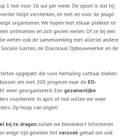
 op 1 mei voor 16 uur per week. De opzet is dat hij
verder helpt versterken, en mét en voor de jeugd
elpt organiseren. We hopen met elkaar plekken te
nen ontmoeten en zich gezien weten. Of ze bij een
ullie weten ook de samenwerking met allerlei andere
t, Sociale Gasten, de Diaconaal Opbouwwerker en de
iteiten opgepakt die voor herhaling vatbaar bleken.
 bussen om met 200 jongeren naar de
EO-
it weer georganiseerd. Een
gezamenlijke
rs voorbereid. In april of mei willen we weer
ders. Op hoop van zegen!
el bij te dragen
zullen we binnenkort informeren
ben enige tijd geleden het
verzoek
gehad om ook