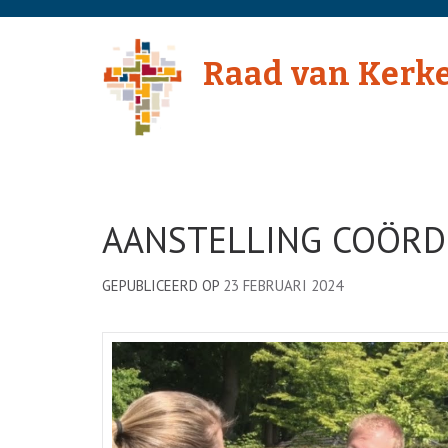
Skip
to
Raad van Kerk
content
(Press
Enter)
AANSTELLING COÖRD
GEPUBLICEERD OP
23 FEBRUARI 2024