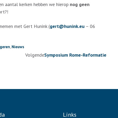
 een aantal kerken hebben we hierop
nog geen
rt?!
pnemen met Gert Hunink (
gert@hunink.eu
– 06
geren
,
Nieuws
Volgende
Symposium Rome-Reformatie
da
Links