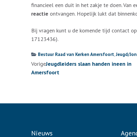
financieel een duit in het zakje te doen. Van
reactie
ontvangen. Hopelijk lukt dat binnenko
Bij vragen kunt u de komende tijd contact o
17123436).
Bestuur Raad van Kerken Amersfoort
,
Jeugd/Jon
Berichtennavigatie
Vorige
Jeugdleiders slaan handen ineen in
Amersfoort
Nieuws
Agen