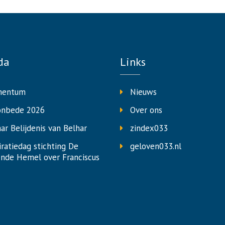
da
Links
entum
Nieuws
onbede 2026
Over ons
aar Belijdenis van Belhar
zindex033
iratiedag stichting De
geloven033.nl
nde Hemel over Franciscus