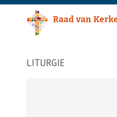
Skip
to
Raad van Kerk
content
(Press
Enter)
LITURGIE