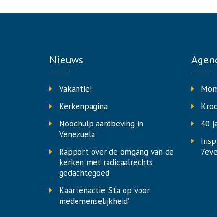
Nieuws
Agen
Vakantie!
Mom
Kerkenpagina
Kro
Noodhulp aardbeving in
40 j
Venezuela
Insp
Rapport over de omgang van de
7eve
kerken met radicaalrechts
gedachtegoed
Kaartenactie ‘Sta op voor
medemenselijkheid’