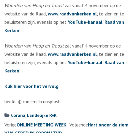
Woorden van Hoop en Troost
zal vanaf 4 november op de
website van de Raad,
www.raadvankerken.nl
, te zien en te
beluisteren zijn, evenals op het
YouTube-kanaal ‘Raad van
Kerken’
Woorden van Hoop en Troost
zal vanaf 4 november op de
website van de Raad,
www.raadvankerken.nl
, te zien en te
beluisteren zijn, evenals op het
YouTube-kanaal ‘Raad van
Kerken’
Klik hier voor het vervolg
beeld: © ron smith unsplash
Corona
,
Landelijke RvK
Berichtennavigatie
Vorige
ONLINE MEETING WEEK
Volgende
Hart onder de riem
VAN GEBED IN CORONATIJD