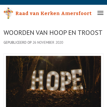
Skip
to
Raad van Kerken Amersfoort
content
(Press
Enter)
WOORDEN VAN HOOP EN TROOST
GEPUBLICEERD OP
26 NOVEMBER 2020