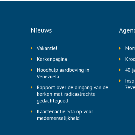
Nieuws
Agen
Vakantie!
Mom
Kerkenpagina
Kro
Noodhulp aardbeving in
40 j
Venezuela
Insp
Rapport over de omgang van de
7eve
kerken met radicaalrechts
gedachtegoed
Kaartenactie ‘Sta op voor
medemenselijkheid’