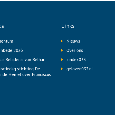
da
Links
entum
Nieuws
onbede 2026
Over ons
aar Belijdenis van Belhar
zindex033
iratiedag stichting De
geloven033.nl
nde Hemel over Franciscus