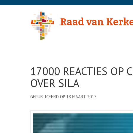
Skip
to
Raad van Kerk
content
(Press
Enter)
17000 REACTIES OP 
OVER SILA
GEPUBLICEERD OP
18 MAART 2017