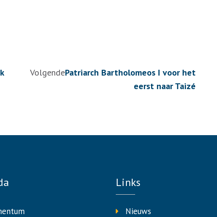
k
Volgende
Patriarch Bartholomeos I voor het
eerst naar Taizé
da
Links
entum
Nieuws