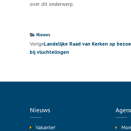
over dit onderwerp.
Nieuws
Berichtennavigatie
Vorige
Landelijke Raad van Kerken op bezoe
bij vluchtelingen
Nieuws
Agen
Vakantie!
Mom