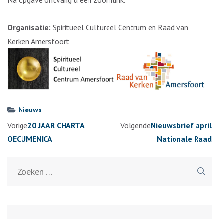
Na opgave ontvang u een zoomlink.
Organisatie:
Spiritueel Cultureel Centrum en Raad van
Kerken Amersfoort
Nieuws
Berichtennavigatie
Vorige
20 JAAR CHARTA
Volgende
Nieuwsbrief april
OECUMENICA
Nationale Raad
Zoeken
naar: