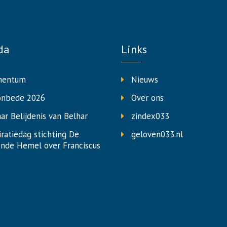
da
Links
entum
Nieuws
onbede 2026
Over ons
aar Belijdenis van Belhar
zindex033
iratiedag stichting De
geloven033.nl
nde Hemel over Franciscus