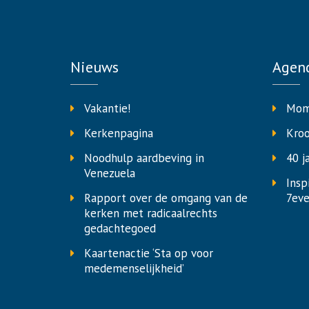
Nieuws
Agen
Vakantie!
Mom
Kerkenpagina
Kro
Noodhulp aardbeving in
40 j
Venezuela
Insp
Rapport over de omgang van de
7eve
kerken met radicaalrechts
gedachtegoed
Kaartenactie ‘Sta op voor
medemenselijkheid’