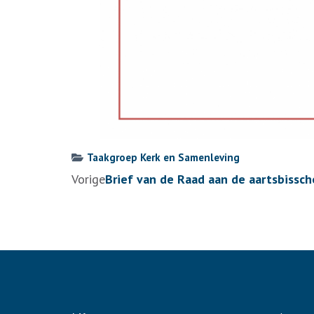
Taakgroep Kerk en Samenleving
Berichtennavigatie
Vorige
Brief van de Raad aan de aartsbissc