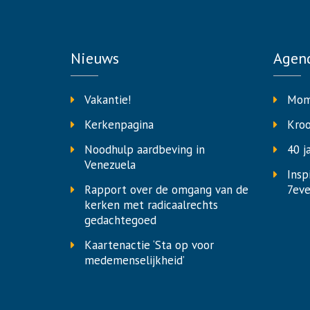
Nieuws
Agen
Vakantie!
Mom
Kerkenpagina
Kro
Noodhulp aardbeving in
40 j
Venezuela
Insp
Rapport over de omgang van de
7eve
kerken met radicaalrechts
gedachtegoed
Kaartenactie ‘Sta op voor
medemenselijkheid’