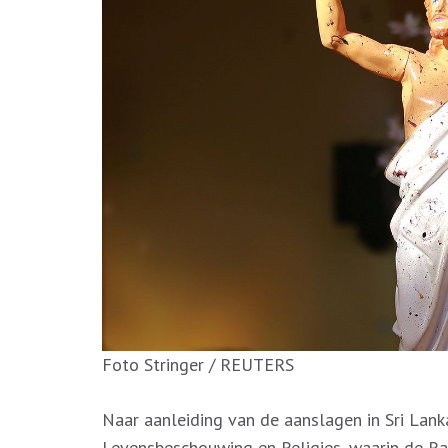
Foto Stringer / REUTERS
Naar aanleiding van de aanslagen in Sri Lan
Levensbeschouwing en Religies, waarin de Ra