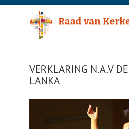
Skip
to
Raad van Kerk
content
(Press
Enter)
VERKLARING N.A.V D
LANKA