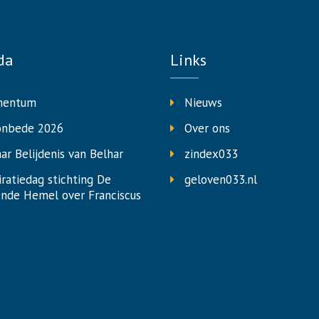
da
Links
entum
Nieuws
onbede 2026
Over ons
aar Belijdenis van Belhar
zindex033
iratiedag stichting De
geloven033.nl
nde Hemel over Franciscus