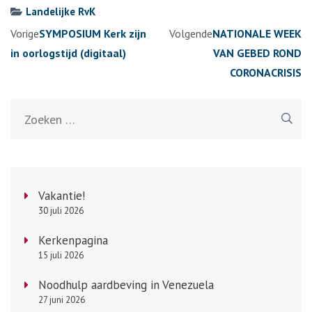
Landelijke RvK
Berichtennavigatie
Vorige
SYMPOSIUM Kerk zijn
Volgende
NATIONALE WEEK
in oorlogstijd (digitaal)
VAN GEBED ROND
CORONACRISIS
Zoeken
naar:
Vakantie!
30 juli 2026
Kerkenpagina
15 juli 2026
Noodhulp aardbeving in Venezuela
27 juni 2026