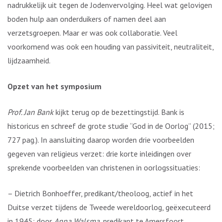
nadrukkelijk uit tegen de Jodenvervolging. Heel wat gelovigen
boden hulp aan onderduikers of namen deel aan
verzetsgroepen. Maar er was ook collaboratie. Veel
voorkomend was ook een houding van passiviteit, neutraliteit,
lijdzaamheid.
Opzet van het symposium
Prof. Jan Bank
kijkt terug op de bezettingstijd. Bank is
historicus en schreef de grote studie “God in de Oorlog” (2015;
727 pag.). In aansluiting daarop worden drie voorbeelden
gegeven van religieus verzet: drie korte inleidingen over
sprekende voorbeelden van christenen in oorlogssituaties:
– Dietrich Bonhoeffer, predikant/theoloog, actief in het
Duitse verzet tijdens de Tweede wereldoorlog, geëxecuteerd
in 1945; door
Anna Walsma
, predikant te Amersfoort