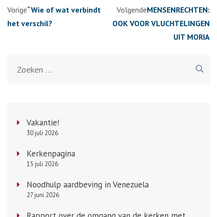
Berichtennavigatie
Vorige
“Wie of wat verbindt
Volgende
MENSENRECHTEN:
het verschil?
OOK VOOR VLUCHTELINGEN
UIT MORIA
Zoeken
naar:
Vakantie!
30 juli 2026
Kerkenpagina
15 juli 2026
Noodhulp aardbeving in Venezuela
27 juni 2026
Rapport over de omgang van de kerken met