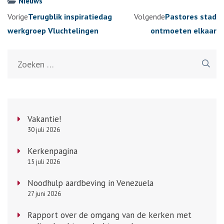
Nieuws
Berichtennavigatie
Vorige
Terugblik inspiratiedag
Volgende
Pastores stad
werkgroep Vluchtelingen
ontmoeten elkaar
Zoeken
naar:
Vakantie!
30 juli 2026
Kerkenpagina
15 juli 2026
Noodhulp aardbeving in Venezuela
27 juni 2026
Rapport over de omgang van de kerken met