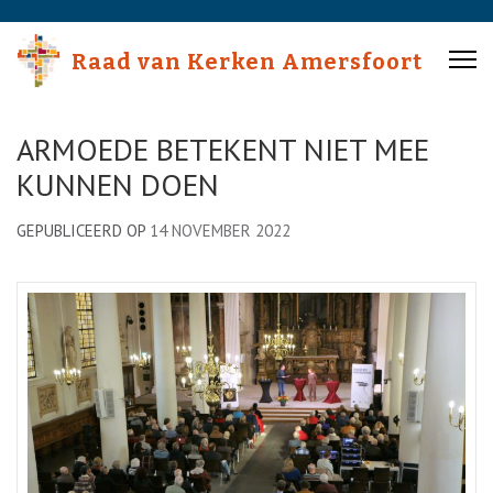
Skip
to
Raad van Kerken Amersfoort
content
(Press
Enter)
ARMOEDE BETEKENT NIET MEE
KUNNEN DOEN
GEPUBLICEERD OP
14 NOVEMBER 2022