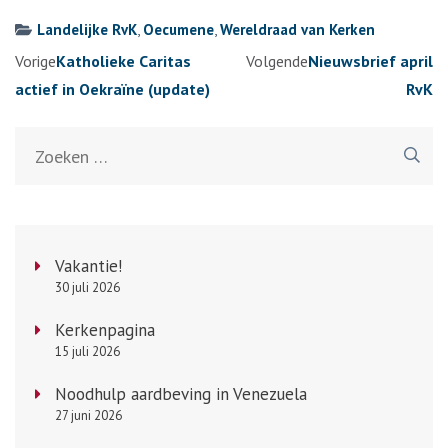
Landelijke RvK
,
Oecumene
,
Wereldraad van Kerken
Berichtennavigatie
Vorige
Katholieke Caritas
Volgende
Nieuwsbrief april
actief in Oekraïne (update)
RvK
Zoeken
naar:
Vakantie!
30 juli 2026
Kerkenpagina
15 juli 2026
Noodhulp aardbeving in Venezuela
27 juni 2026