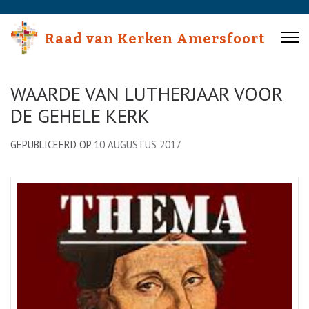
Skip
to
Raad van Kerken Amersfoort
content
(Press
Enter)
WAARDE VAN LUTHERJAAR VOOR
DE GEHELE KERK
GEPUBLICEERD OP
10 AUGUSTUS 2017