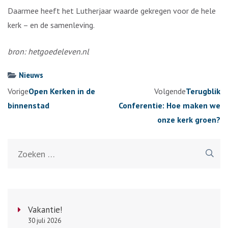
Daarmee heeft het Lutherjaar waarde gekregen voor de hele
kerk – en de samenleving.
bron: hetgoedeleven.nl
Nieuws
Berichtennavigatie
Vorige
Open Kerken in de
Volgende
Terugblik
binnenstad
Conferentie: Hoe maken we
onze kerk groen?
Zoeken
naar:
Vakantie!
30 juli 2026