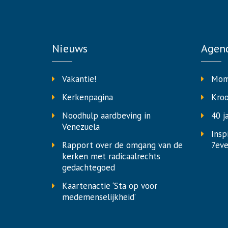
Nieuws
Agen
Vakantie!
Mom
Kerkenpagina
Kro
Noodhulp aardbeving in
40 j
Venezuela
Insp
Rapport over de omgang van de
7eve
kerken met radicaalrechts
gedachtegoed
Kaartenactie ‘Sta op voor
medemenselijkheid’