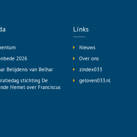
da
Links
entum
Nieuws
onbede 2026
Over ons
aar Belijdenis van Belhar
zindex033
iratiedag stichting De
geloven033.nl
nde Hemel over Franciscus