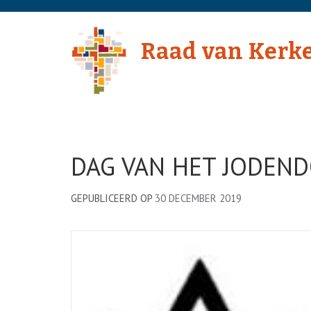
Skip
to
Raad van Kerk
content
(Press
Enter)
DAG VAN HET JODEN
GEPUBLICEERD OP
30 DECEMBER 2019