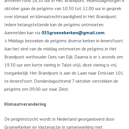
arriveren rond 16.30 uur in Het Brandpunt. Woensdagmorgen 6
oktober gaan de pelgrims van 10.30 tot 12.00 uur in gesprek
over klimaat en klimaatrechtvaardigheid in Het Brandpunt.
Iedere belangstellende kan de pelgrims ontmoeten.
Aanmelden kan via
033groenekerken@gmail.com
.
’s Middags bezoeken de pelgrims diverse kerken in Amersfoort.
Aan het eind van de middag ontmoeten de pelgrims in Het
Brandpunt wethouder Cees van Eijk. Daarna is er ’s avonds om
19.30 uur een korte viering in Taizé-stijl, deze viering is vrij
toegankelijk. Het Brandpunt is aan de Laan naar Emiclaer 101
te Amersfoort. Donderdagochtend 7 oktober vertrekken de
pelgrims om 09.00 uur naar Zeist.
Klimaatverandering
De pelgrimstocht wordt in Nederland georganiseerd door
GroeneKerken en Vastenactie in samenwerking met