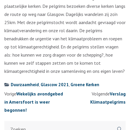
plaatselijke kerken. De pelgrims bezoeken diverse kerken langs
de route op weg naar Glasgow. Dagelijks wandelen zij zo’n
25km. Met deze pelgrimstocht wordt aandacht gevraagd voor
klimaatverandering en onze rol daarin. De pelgrims
benadrukken de urgentie van het klimaatprobleem en roepen
op tot klimaatgerechtigheid. En de pelgrims stellen vragen
als: hoe kunnen we zorg dragen voor de schepping?, hoe
kunnen we zelf stappen zetten om te komen tot
klimaatgerechtigheid in onze samenleving en ons eigen leven?
Duurzaamheid
,
Glascow 2021
,
Groene Kerken
Berichtennavigatie
Vorige
Wekelijks avondgebed
Volgende
Verslag
in Amersfoort is weer
Klimaatpelgrims
begonnen!
Zoeken