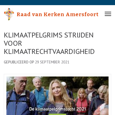
Skip
to
Raad van Kerken Amersfoort
content
(Press
Enter)
KLIMAATPELGRIMS STRIJDEN
VOOR
KLIMAATRECHTVAARDIGHEID
GEPUBLICEERD OP
29 SEPTEMBER 2021