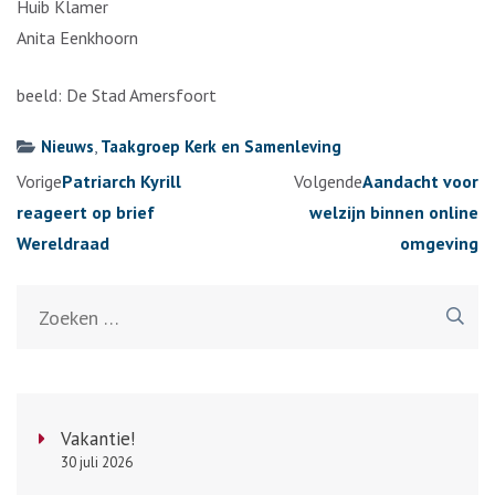
Huib Klamer
Anita Eenkhoorn
beeld: De Stad Amersfoort
Nieuws
,
Taakgroep Kerk en Samenleving
Berichtennavigatie
Vorige
Patriarch Kyrill
Volgende
Aandacht voor
reageert op brief
welzijn binnen online
Wereldraad
omgeving
Zoeken
naar:
Vakantie!
30 juli 2026